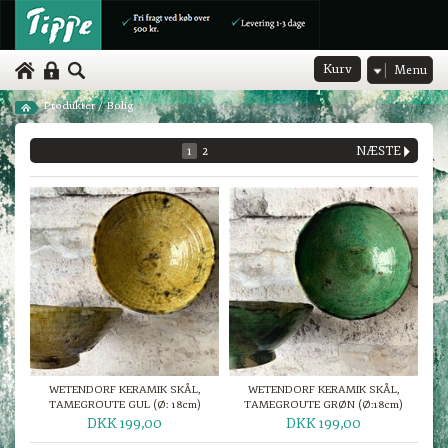
Kurv
Menu
Produkter
/
Bolig
1
2
NÆSTE
WETENDORF KERAMIK SKÅL,
WETENDORF KERAMIK SKÅL,
TAMEGROUTE GUL (Ø: 18cm)
TAMEGROUTE GRØN (Ø:18cm)
DKK 199,00
DKK 199,00