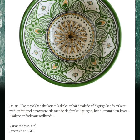
De smukke marokkanske keramikskåle, er håndmalede af dygtige håndværkere
med traditionelle mønstre tilhørende de forskellige egne, hvor keramikken laves.
Skålene er fødevaregodkendt.
Variant: Kaisa skål
Farve: Grøn, Gul