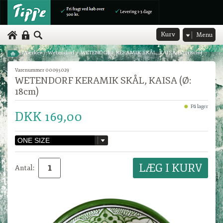
Kurv
Menu
Mærker
/
Wetendorf
/
WETENDORF KERAMIK SKÅL, KAISA (Ø: 18cm)
Varenummer 00095029
WETENDORF KERAMIK SKÅL, KAISA (Ø:
18cm)
På lager
DKK 169,00
Antal: