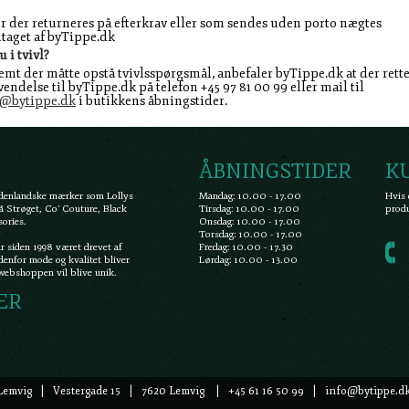
r der returneres på efterkrav eller som sendes uden porto nægtes
aget af byTippe.dk
u i tvivl?
emt der måtte opstå tvivlsspørgsmål, anbefaler byTippe.dk at der rett
endelse til byTippe.dk på telefon +45 97 81 00 99 eller mail til
o@bytippe.dk
i butikkens åbningstider.
ÅBNINGSTIDER
K
 udenlandske mærker som Lollys
Mandag: 10.00 - 17.00
Hvis 
 Strøget, Co' Couture, Black
Tirsdag: 10.00 - 17.00
produ
sories.
Onsdag: 10.00 - 17.00
Torsdag: 10.00 - 17.00
r siden 1998 været drevet af
Fredag: 10.00 - 17.30
denfor mode og kvalitet bliver
Lørdag: 10.00 - 13.00
 webshoppen vil blive unik.
ER
Lemvig | Vestergade 15 | 7620 Lemvig | +45 61 16 50 99 |
info@bytippe.d