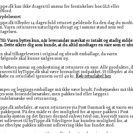
ppe.dk kan ikke drages til ansvar for forsinkelser hos GLS eller
tNord.
rydelsesret
ppe.dk tilbyder 14 dages fuld returret gældende fra den dag du modt
n. Varen returneres naturligvis ubrugt og i samme stand som ved
tagelsen.
IG: Varen byttes kun, når leverandør mærkat er intakt og stadig sidde
n. Dette sikrer dig som kunde, at du altid modtager en vare som er ub
n skal tilbageleveres i original og ubrudt emballage, da varen
rfølgende skal kunne sælges som ny.
er købers ansvar og omkostning at returnere en vare. Alle produkter, 
rneres til byTippe.dk skal være forsvarligt indpakket. Vi tilbyder at d
købe en returlabel igennem os til 49 kr.
Køb returlabel her
mper og leggings emballage må ikke være brudt. Fodtøjsæsker må ik
es som forsendelsesæsker, men pakkes ind eller lægges i
endelsesæske ved returnering.
ppe.dk anbefaler, at varen returneres via Post Danmark og at varen se
pakkepost. På den måde er der mulighed for at spore pakken i Post
arks system og det fjerner dermed enhver tvivl om, hvorvidt varen e
et udleveret til byTippe.dk Yderligere har kunden mulighed for, at
e efterlyse pakken såfremt udlevering ikke har fundet sted.