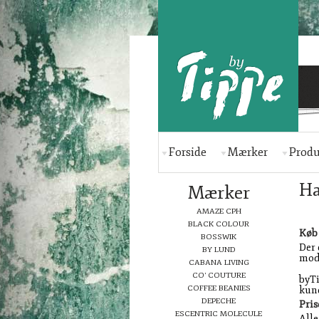
Forside
Mærker
Produ
Ha
Mærker
AMAZE CPH
BLACK COLOUR
Køb
BOSSWIK
Der 
BY LUND
modt
CABANA LIVING
CO' COUTURE
byTi
COFFEE BEANIES
kun
DEPECHE
Pris
ESCENTRIC MOLECULE
Alle