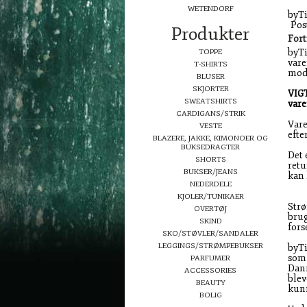
WETENDORF
byTi
Pos
Produkter
Fort
byTi
TOPPE
vare
T-SHIRTS
mod
BLUSER
SKJORTER
VIGT
SWEATSHIRTS
vare
CARDIGANS/STRIK
Vare
VESTE
efte
BLAZERE, JAKKE, KIMONOER OG
BUKSEDRAGTER
Det 
SHORTS
retu
BUKSER/JEANS
kan 
NEDERDELE
KJOLER/TUNIKAER
Strø
OVERTØJ
brug
SKIND
fors
SKO/STØVLER/SANDALER
LEGGINGS/STRØMPEBUKSER
byTi
som 
PARFUMER
Danm
ACCESSORIES
blev
BEAUTY
kunn
BOLIG