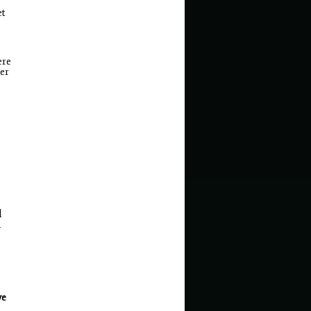
et
ere
er
l
n
ve