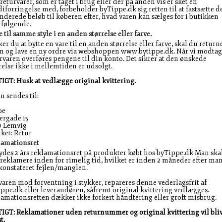
returvarer, som er taget i brug eller der på anden vis er sket en
iforringelse med, forbeholder byTippe.dk sig retten til at fastsætte d
nderede beløb til køberen efter, hvad varen kan sælges for i butikken
rfølgende.
e til samme style i en anden størrelse eller farve.
er du at bytte en vare til en anden størrelse eller farve, skal du return
n og lave en ny ordre via webshoppen www.bytippe.dk. Når vi modtag
rvaren overføres pengene til din konto. Det sikrer at den ønskede
relse ikke i mellemtiden er udsolgt.
IGT: Husk at vedlægge original kvittering.
n sendes til:
pe
ergade 15
0 Lemvig
ket: Retur
lamationsret
ydes 2 års reklamationsret på produkter købt hos byTippe.dk Man ska
reklamere inden for rimelig tid, hvilket er inden 2 måneder efter ma
konstateret fejlen/manglen.
varen mod forventning i stykker, repareres denne vederlagsfrit af
ppe.dk eller leverandøren, såfremt original kvittering vedlægges.
amationsretten dækker ikke forkert håndtering eller groft misbrug.
IGT: Reklamationer uden returnummer og original kvittering vil bli
t.