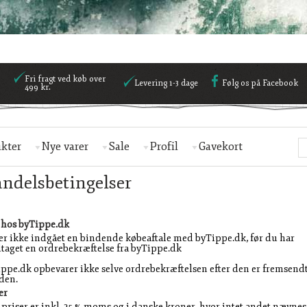
Fri fragt ved køb over
Levering 1-3 dage
Følg os på Facebook
499 kr.
kter
Nye varer
Sale
Profil
Gavekort
ndelsbetingelser
 hos byTippe.dk
er ikke indgået en bindende købeaftale med byTippe.dk, før du har
aget en ordrebekræftelse fra byTippe.dk
ppe.dk opbevarer ikke selve ordrebekræftelsen efter den er fremsendt
den.
er
 priser er inkl. 25 % moms og i danske kroner, hvor intet andet nævnes