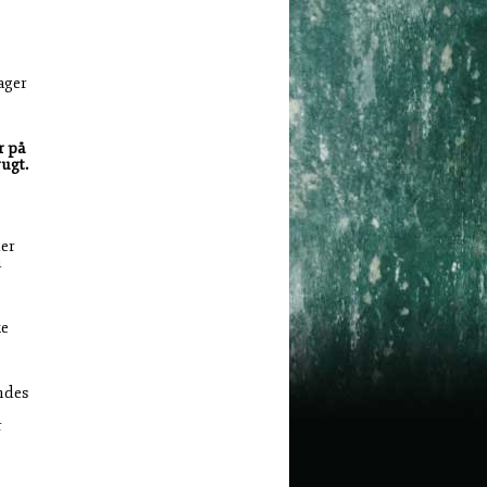
ager
r på
rugt.
der
u
ke
ndes
r