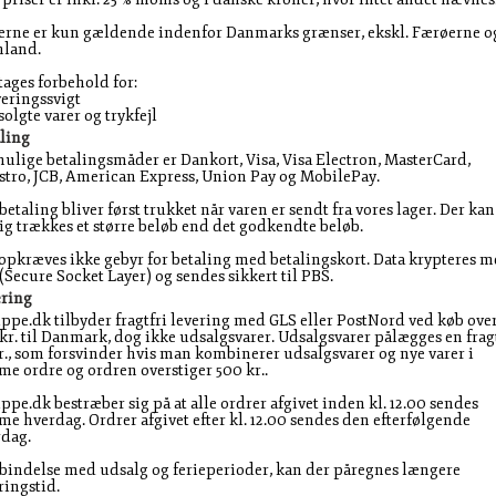
erne er kun gældende indenfor Danmarks grænser, ekskl. Færøerne o
nland.
tages forbehold for:
veringssvigt
solgte varer og trykfejl
ling
ulige betalingsmåder er Dankort, Visa, Visa Electron, MasterCard,
tro, JCB, American Express, Union Pay og MobilePay.
betaling bliver først trukket når varen er sendt fra vores lager. Der kan
ig trækkes et større beløb end det godkendte beløb.
opkræves ikke gebyr for betaling med betalingskort. Data krypteres 
(Secure Socket Layer) og sendes sikkert til PBS.
ering
ppe.dk tilbyder fragtfri levering med GLS eller PostNord ved køb ove
kr. til Danmark, dog ikke udsalgsvarer. Udsalgsvarer pålægges en frag
r., som forsvinder hvis man kombinerer udsalgsvarer og nye varer i
e ordre og ordren overstiger 500 kr..
ppe.dk bestræber sig på at alle ordrer afgivet inden kl. 12.00 sendes
e hverdag. Ordrer afgivet efter kl. 12.00 sendes den efterfølgende
dag.
rbindelse med udsalg og ferieperioder, kan der påregnes længere
ringstid.