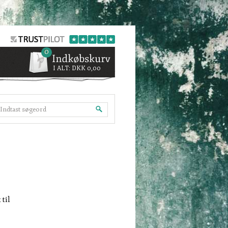
0
I ALT:
DKK 0,00
 til
.