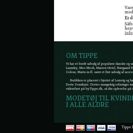
Vare
modt
Er d
Såfr
henv
inf
OM TIPPE
Vi har et bredt udvalg af populære danske og
Laundry, Mos Mosh, Maison Hotel, Nørgaard På
Colour, Marta m.fl. samt et fint udvalg af acces
Butikken er placeret i hjertet af Lemvig og ha
Dorte Svankjær. Dortes mangeårig erfaringer in
videreført på byTippe.dk, så din oplevelse på
MODETØJ TIL KVIND
I ALLE ALDRE
Tippe 