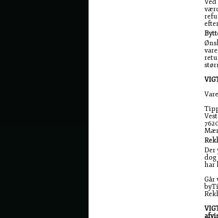
Ved 
værd
refu
efte
Bytt
Ønsk
vare
retu
stør
VIGT
Vare
Tip
Vest
762
Mær
Rek
Der 
dog 
har 
Går 
byTi
Rekl
VIGT
afvis