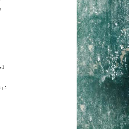
g
med
r
t på