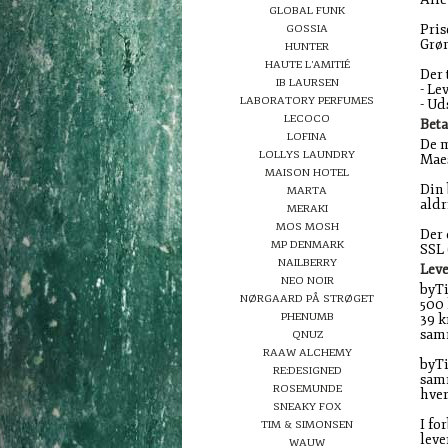
GLOBAL FUNK
Pris
GOSSIA
Grø
HUNTER
HAUTE L'AMITIÉ
Der 
IB LAURSEN
- Le
LABORATORY PERFUMES
- Ud
LECOCO
Beta
LOFINA
De m
LOLLYS LAUNDRY
Maes
MAISON HOTEL
Din 
MARTA
aldr
MERAKI
MOS MOSH
Der 
MP DENMARK
SSL 
NAILBERRY
Lev
NEO NOIR
byTi
NØRGAARD PÅ STRØGET
500 
PHENUMB
39 k
samm
QNUZ
RAAW ALCHEMY
byTi
RE:DESIGNED
samm
ROSEMUNDE
hver
SNEAKY FOX
I fo
TIM & SIMONSEN
leve
WAUW