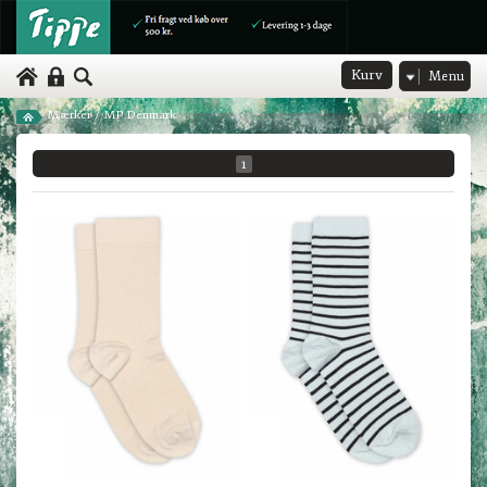
Kurv
Menu
Mærker
/
MP Denmark
1