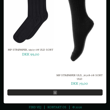
MP STRØMPER, 59537 08 ULD SORT
DKK 99,00
MP STRØMPER ULD, 76718-08 SORT
ULD
DKK 79,00
1
FIND VEJ
KONTAKT OS
© 2026