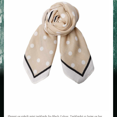
Elegant og enkelt mini tørklæde fra Black Colour. Tørklædet er beige og har