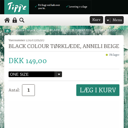
Kurv
Menu
Mærker
/
Black Colour
/
BLACK COLOUR TØRKLÆDE, ANNELI BEIGE
Varenummer 5715077235327
BLACK COLOUR TØRKLÆDE, ANNELI BEIGE
På lager
DKK 149,00
Antal: