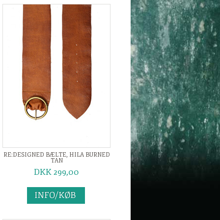
RE:DESIGNED BÆLTE, HILA BURNED
TAN
DKK 299,00