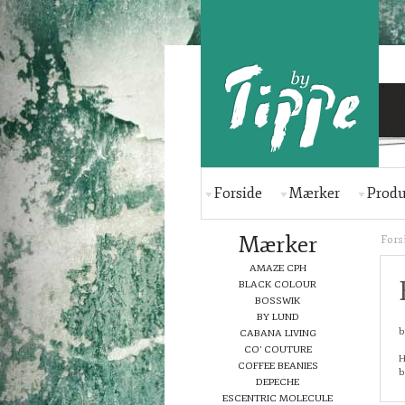
Forside
Mærker
Produ
Mærker
Fors
AMAZE CPH
BLACK COLOUR
BOSSWIK
BY LUND
b
CABANA LIVING
CO' COUTURE
H
COFFEE BEANIES
b
DEPECHE
ESCENTRIC MOLECULE