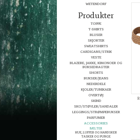
WETENDORF
Produkter
TOPPE
T-SHIRTS
BLUSER
SKJORTER
SWEATSHIRTS
CARDIGANS/STRIK
VESTE
BLAZERE, JAKKE, KIMONOER OG
BUKSEDRAGTER
SHORTS
BUKSER/JEANS
NEDERDELE
KJOLER/TUNIKAER
OVERTØJ
R
SKIND
SKO/STØVLER/SANDALER
LEGGINGS/STRØMPEBUKSER
PARFUMER
ACCESSORIES
BÆLTER
HUE, LUFFER OG HANDSKER
TASKER OG PUNGE