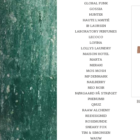
GLOBAL FUNK
GOSSIA
HUNTER
HAUTE L'AMITIÉ
IB LAURSEN
LABORATORY PERFUMES
LECOCO
LOFINA
LOLLYS LAUNDRY
MAISON HOTEL
MARTA
MERAKI
MOS MOSH
MP DENMARK
NAILBERRY
NEO NOIR
NØRGAARD PÅ STRØGET
PHENUMB
B
QNUZ
RAAW ALCHEMY
RE:DESIGNED
ROSEMUNDE
SNEAKY FOX
TIM & SIMONSEN
WAUW