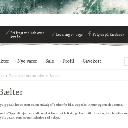
Fri fragt ved køb over
Levering 1-3 dage
Følg os på Facebook
499 kr.
kter
Nye varer
Sale
Profil
Gavekort
ide
Produkter Accessories
Bælter
Bælter
yTippe.dk har et stort online udvalg af bælter fra bl.a. Depeche, Amust og Rue de Femme.
os byTippe.dk hjælper vi dig med at finde det helt rigtige bælte til dit sæt og kan bestilles on
yTippe.dk, som leverer indenfor 1 til 3 dage.