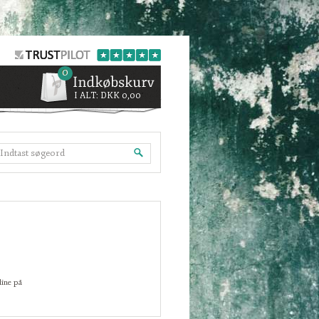
0
I ALT:
DKK 0,00
line på