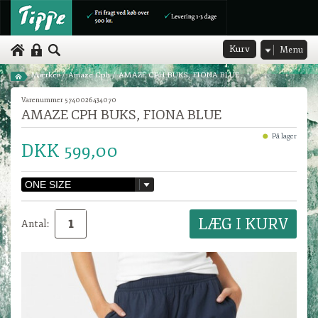
Kurv
Menu
Mærker
/
Amaze Cph
/
AMAZE CPH BUKS, FIONA BLUE
Varenummer 5740026434070
AMAZE CPH BUKS, FIONA BLUE
På lager
DKK 599,00
Antal: