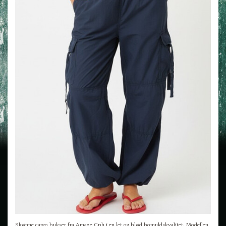
Skønne cargo bukser fra Amaze Cph i en let og blød bomuldskvalitet. Modellen